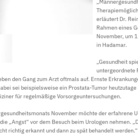
„Männergesundhe
Therapiemöglichk
erläutert Dr. Rei
Rahmen eines Ge
November, um 17
in Hadamar.
„Gesundheit spie
untergeordnete R
eben den Gang zum Arzt oftmals auf. Ernste Erkrankunge
.“ Dabei sei beispielsweise ein Prostata-Tumor heutzutag
diziner für regelmäßige Vorsorgeuntersuchungen.
ergesundheitsmonats November möchte der erfahrene Ur
n die „Angst“ vor dem Besuch beim Urologen nehmen.
icht richtig erkannt und dann zu spät behandelt werden.“