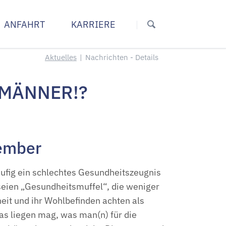
Navigation
überspringen
ANFAHRT
KARRIERE
s Diez
In Wallmerod
Aktuelles
Nachrichten - Details
e Diez
Praxis Allgemeinmedizin
 MÄNNER!?
Medizin Diez
die Diez
vember
ufig ein schlechtes Gesundheitszeugnis
 seien „Gesundheitsmuffel“, die weniger
eit und ihr Wohlbefinden achten als
as liegen mag, was man(n) für die