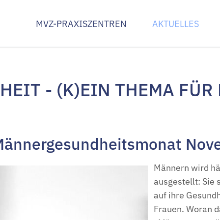
MVZ-PRAXISZENTREN
AKTUELLES
zentrum
Innenstadt Limburg
Am Krankenhau
ogie und
Praxis Gefäßmedizin
Praxis Chirurgi
EIT - (K)EIN THEMA FÜR
Praxis Neurologie
Praxis Innere 
ologie
Praxis Urologie Limburg
Praxis Orthopä
logie
gie
pädie Limburg
m Männergesundheitsmonat No
Männern wird hä
ausgestellt: Sie
auf ihre Gesundh
Frauen. Woran d