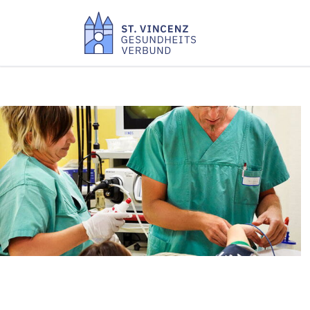
Gesundheitszentrum
Gesundheits
St. Anna Hadamar
Schafsberg
Praxis Innere Medizin
Praxis Angiol
Praxis Orthopädie Hadamar
Gefäßchirurgie
Praxis Urologie Hadamar
Praxis Diabet
Sprech­stunde Gefäß­
Praxis Gynäko
chirurgie
Praxis Onkolo
Sprechstunde
Praxis Ortho
Viszeralchirurgie